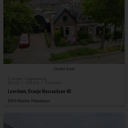
Onder bod
2-onder-1-kapwoning
62 m2
225 m3
3 kamers
Leerdam, Oranje Nassaulaan 40
ERA Master Makelaars