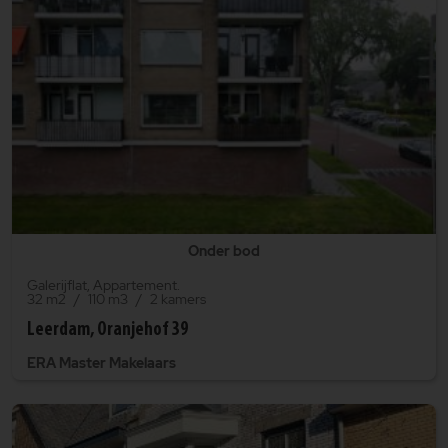
Onder bod
Galerijflat, Appartement.
32 m2
110 m3
2 kamers
Leerdam, Oranjehof 39
ERA Master Makelaars