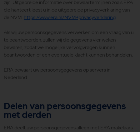
zijn. Uitgebreide informatie over bewaartermijnen zoals ERA
die hanteert leest u in de uitgebreide privacyverklaring van
de NVM.
https://www.era.nl/NVM+privacyverklaring
Als wij uw persoonsgegevens verwerken om een vraag van u
te beantwoorden, zullen wij die gegevens vier weken
bewaren, zodat we mogelijke vervolgvragen kunnen
beantwoorden of een eventuele klacht kunnen behandelen.
ERA bewaart uw persoonsgegevens op servers in
Nederland.
Delen van persoonsgegevens
met derden
ERA deelt uw persoonsgegevens alleen met ERA makelaars
als dit noodzakelijk is voor het uitvoeren van de overeenkomst