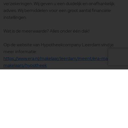
verzekeringen. Wij geven u een duidelijk en onafhankelijk
advies. Wij bemiddelen voor een groot aantal financiële
instellingen.
Wat is de meerwaarde? Alles onder één dak!
Op de website van Hypotheekcompany Leerdam vind je
meer informatie:
https://www.era.nl/makelaar/leerdam/meent/era-master-
makelaars/hypotheek
Meer weten?
Wij maken graag met u een vrijblijvende afspraak voor
een kennismaking