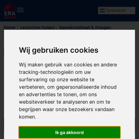
Nederlands
Home
verkochte-huizen
Sweelinckstraat 9, Dongen
Wij gebruiken cookies
LAAT HIER UW GEGEVENS ACHTER
Wij maken gebruik van cookies en andere
tracking-technologieën om uw
surfervaring op onze website te
1
verbeteren, om gepersonaliseerde inhoud
Sweelinckstraat 9
en advertenties te tonen, om ons
websiteverkeer te analyseren en om te
Dongen
begrijpen waar onze bezoekers vandaan
komen.
Verkocht
Ik ga akkoord