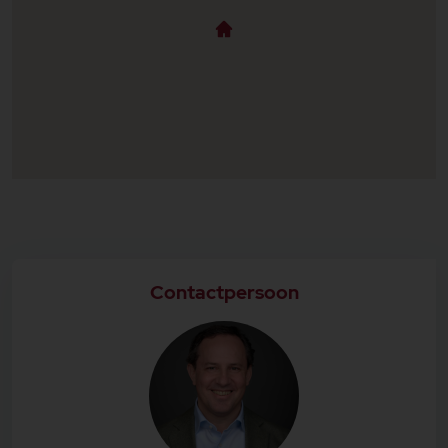
vierde (slaap)kamer, voorzien van bergruimte
achter de knieschotten.
De achtertuin is een fijne plek om te vertoeven en
beschikt over een overkapping aan de achtergevel,
een ruime berging en een achterom voor extra
gemak. De tuin is onderhoudsvriendelijk aangelegd
en gelegen op het westen, waardoor je smiddags en
s'avonds kan genieten van de avondzon.
Belangrijkste kenmerken
- woonoppervlakte; 89m2
- perceeloppervlakte; 150m2
- vier slaapkamers
- privacy aan de voorzijde (voortuin, geen woning
tegenover)
- basisschool De Vlinderboom op korte afstand
- fijne achtertuin met overkapping, ruime berging
Contactpersoon
en achterom
- voorzien van dakisolatie, vloerisolatie en
dubbelglas
- CV ketel 2019
- elektra vervangen in 2013
- oplevering gewenst in februari 2026