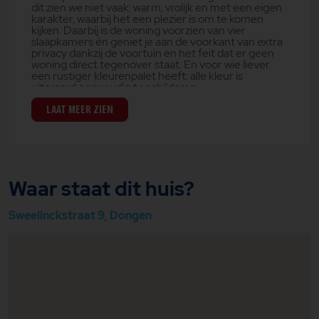
dit zien we niet vaak: warm, vrolijk en met een eigen
karakter, waarbij het een plezier is om te komen
kijken. Daarbij is de woning voorzien van vier
slaapkamers én geniet je aan de voorkant van extra
privacy dankzij de voortuin en het feit dat er geen
woning direct tegenover staat. En voor wie liever
een rustiger kleurenpalet heeft: alle kleur is
uiteraard eenvoudig te schilderen.
De woning ligt in de rustige en fijne woonwijk Plan
LAAT MEER ZIEN
West 2 in Dongen. In de directe omgeving vind je
een mix van verschillende woningtypen en
bewoners, wat de buurt een gevarieerde en prettige
sfeer geeft. Daarnaast bevindt basisschool De
Vlinderboom zich op korte afstand.
Waar staat dit huis?
Op de begane grond kom je binnen in de hal met
toiletruimte en trapopgang. Vanuit de hal bereik je
de woonkamer en de keuken, die is uitgerust met
Sweelinckstraat 9, Dongen
een praktisch eiland en prettig daglicht.
Op de eerste verdieping bevinden zich drie nette
slaapkamers, een badkamer met douche, toilet en
wastafel, én een extra bergruimte, ideaal voor
linnengoed, voorraad of huishoudelijke spullen.
De zolderverdieping biedt een voorzolder met
opstelplaats voor wasmachine en droger en een