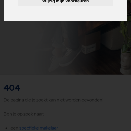
Wijzig mijn voorkeuren
404
De pagina die je zoekt kan niet worden gevonden!
Ben je op zoek naar:
een
specfieke makelaar