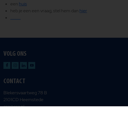
een
huis
heb je een een vraag, stel hem dan
hier
............
VOLG ONS
CONTACT
Blekersvaartweg 78 B
2101CD Heemstede
era@era.nl
Privacy en cookiebeleid
Gebruiksvoorwaarden