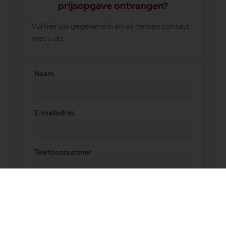
prijsopgave ontvangen?
Vul hier uw gegevens in en wij nemen contact
met u op.
Naam
E-mailadres
Telefoonnummer
Opmerkingen of wensen