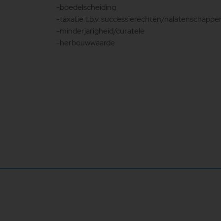
-boedelscheiding
-taxatie t.b.v. successierechten/nalatenschappe
-minderjarigheid/curatele
-herbouwwaarde