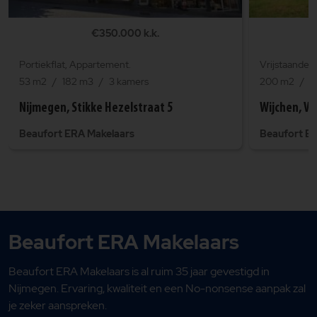
€350.000 k.k.
Portiekflat, Appartement.
Vrijstaande 
53 m2
182 m3
3 kamers
200 m2
1
Nijmegen, Stikke Hezelstraat 5
Wijchen, Vi
Beaufort ERA Makelaars
Beaufort E
Beaufort ERA Makelaars
Beaufort ERA Makelaars is al ruim 35 jaar gevestigd in
Nijmegen. Ervaring, kwaliteit en een No-nonsense aanpak zal
je zeker aanspreken.