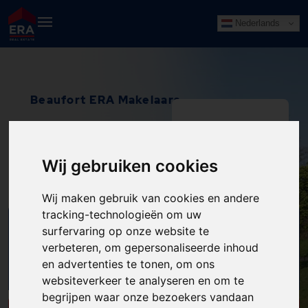
Nederlands
Beaufort ERA Makelaars
Wij gebruiken cookies
NIJMEGEN
Wij maken gebruik van cookies en andere
tracking-technologieën om uw
ZOEK IN HET
surfervaring op onze website te
HUIZENAANBOD
ZOEK
verbeteren, om gepersonaliseerde inhoud
van de ERA-Makelaar
en advertenties te tonen, om ons
websiteverkeer te analyseren en om te
begrijpen waar onze bezoekers vandaan