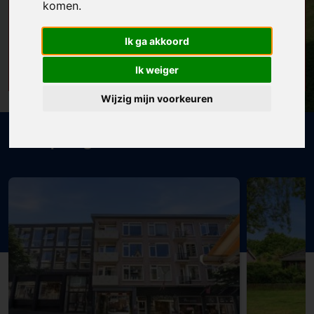
komen.
NEEM DIRECT
CONTACT OP
CONTACT
Ik ga akkoord
Gemakkelijk via telefoon of
email
Ik weiger
Wijzig mijn voorkeuren
ERA spotlight - nieuw aanbod