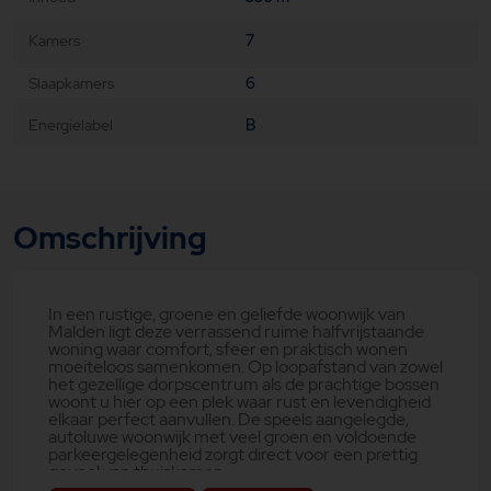
Kamers
7
Slaapkamers
6
Energielabel
B
Omschrijving
In een rustige, groene en geliefde woonwijk van
Malden ligt deze verrassend ruime halfvrijstaande
woning waar comfort, sfeer en praktisch wonen
moeiteloos samenkomen. Op loopafstand van zowel
het gezellige dorpscentrum als de prachtige bossen
woont u hier op een plek waar rust en levendigheid
elkaar perfect aanvullen. De speels aangelegde,
autoluwe woonwijk met veel groen en voldoende
parkeergelegenheid zorgt direct voor een prettig
gevoel van thuiskomen.