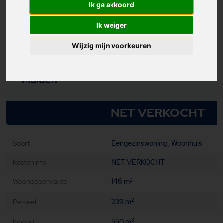
Ik ga akkoord
Ik weiger
Wijzig mijn voorkeuren
Eikendreef 84
Malden
NET VERKOCHT
Soort
Eengezinswoning , Woonhuis
Kosteninfo
NET VERKOCHT
Woonoppervlakte
146 m
2
Perceel
239 m
2
Inhoud
550 m
3