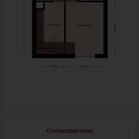
bergruimte. Dankzij de slimme indeling is ook hier
plaats voor witgoed en extra opslag.
Wonen in Malden
Malden is geliefd vanwege de unieke combinatie
van natuur, voorzieningen en de nabijheid van
Nijmegen. Het dorp heeft een levendig centrum
met winkels, gezellige horeca, scholen en
sportverenigingen. Tegelijkertijd wandelt of fietst u
vanuit huis zó de bossen en heidevelden in richting
de Mookerheide en de Maas en is er een
snelfietsroute door het bos naar Nijmegen en
Cuijck.
Hier woont u in alle rust, omringd door groen, terwijl
de stad altijd dichtbij is. Een plek waar kinderen veilig
buiten kunnen spelen, waar u geniet van de
seizoenen in de natuur en waar het iedere dag voelt
als thuiskomen.
Overige kenmerken:
Gebruiksoppervlak woonruimte: ca. 146 m2
Perceeloppervlak 239 m2
Geheel geïsoleerd en kunststof kozijnen met triple
glas
Energielabel B
Contactpersoon
6 slaapkamers
Veel bergruimte