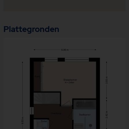
Een ideale oplossing voor gezinnen, thuiswerkers of
gastenverblijf. Verder beschikt de begane grond
over een modern toilet met fonteintje, handige
inbouwkasten en meerdere deuren naar de
achtertuin.
Plattegronden
Buiten wacht een heerlijke, privacyvolle tuin met
vijver, waar groen en rust centraal staan. De
sfeervolle aanleg met diverse planten, borders en
beschutte zitplekken maakt dit een fijne plek om
lange zomeravonden door te brengen of juist in alle
stilte van een kop koffie te genieten. Daarnaast is er
nog een houthok met opbergmogelijkheden voor
tuingereedschap en barbecue.
Op de eerste verdieping bevinden zich drie
comfortabele slaapkamers. De royale
ouderslaapkamer ligt aan de rustige achterzijde van
de woning; één van de slaapkamers aan de voorzijde
beschikken over praktische inbouwkasten. De ruime
badkamer is verzorgd en compleet uitgevoerd met
een ligbad, inloop(regen)douche, wastafelmeubel
en designradiator. Daarnaast is er een separaat
hangend toilet aanwezig.
Ook de tweede verdieping biedt volop ruimte. Hier
bevinden zich nog eens twee slaapkamers, een
overloop met cv-opstelling en veel praktische