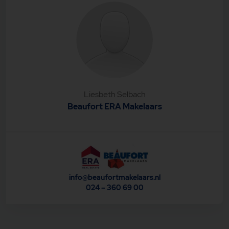
Fietsenberging
CV-ketel Vaillant 2019
Aan de rand van het bos
Dichtbij het winkelcentrum
Gunstige ligging t.o.v. diversie toegangswegen
Snelfietsroute door het bos naar Nijmegen
Levensloopbestendig
Liesbeth Selbach
Beaufort ERA Makelaars
info@beaufortmakelaars.nl
024 – 360 69 00