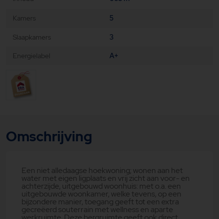
Kamers
5
Slaapkamers
3
Energielabel
A+
Omschrijving
Een niet alledaagse hoekwoning; wonen aan het
water met eigen ligplaats en vrij zicht aan voor- en
achterzijde, uitgebouwd woonhuis: met o.a. een
uitgebouwde woonkamer, welke tevens, op een
bijzondere manier, toegang geeft tot een extra
gecreëerd souterrain met wellness en aparte
werkruimte. Deze bergruimte geeft ook direct