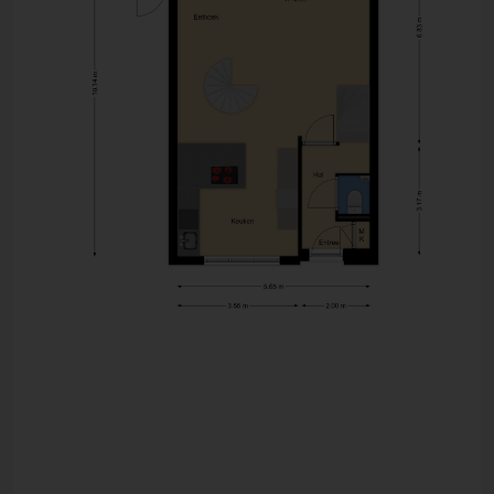
steiger is tevens de werkruimte in het souterrain te
bereiken.
Voorts: Bouwjaar: 1983, woonoppervlakte: 122 m2,
overige inpandige ruimte: 61 m2,
perceeloppervlakte: 145 m2. A+ Label.
Lidmaatschap Vereniging Waterkant i.v.m.
onderhoud waterkant, lidmaatschap € 60,- per jaar.
Aanvaarding: In overleg