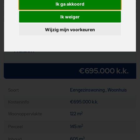
Ik ga akkoord
Ik weiger
Wijzig mijn voorkeuren
Griend 36
Huizen
€695.000 k.k.
Soort
Eengezinswoning , Woonhuis
Kosteninfo
€695.000 k.k.
Woonoppervlakte
122 m
2
Perceel
145 m
2
Inhoud
605 m
3