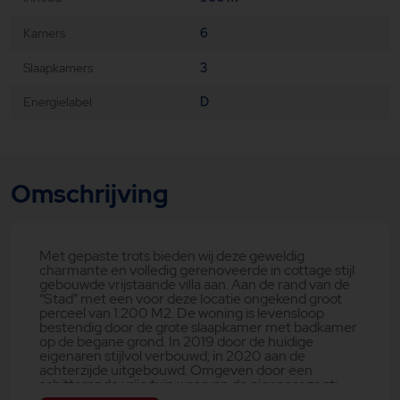
Kamers
6
Slaapkamers
3
Energielabel
D
Omschrijving
Met gepaste trots bieden wij deze geweldig
charmante en volledig gerenoveerde in cottage stijl
gebouwde vrijstaande villa aan. Aan de rand van de
“Stad” met een voor deze locatie ongekend groot
perceel van 1.200 M2. De woning is levensloop
bestendig door de grote slaapkamer met badkamer
op de begane grond. In 2019 door de huidige
eigenaren stijlvol verbouwd; in 2020 aan de
achterzijde uitgebouwd. Omgeven door een
schitterende vrije tuin waarvan de eigenaar zegt:
“De natuurlijk aangelegde tuin staat vol met een