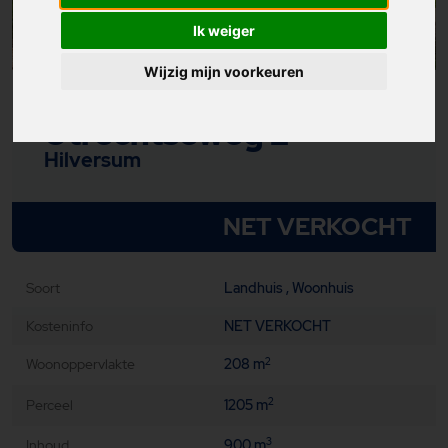
Ik weiger
Wijzig mijn voorkeuren
Utrechtseweg 2
Hilversum
NET VERKOCHT
Soort
Landhuis , Woonhuis
Kosteninfo
NET VERKOCHT
Woonoppervlakte
208 m
2
Perceel
1205 m
2
Inhoud
900 m
3