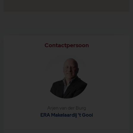
breedte, dit kan tevens de 3e slaapkamer worden, 2
ruime slaapkamers met eigen dakkapel en grote
bergruimten, separaat toilet op de hal en een
badkamer met douche en wastafel.
Kelder:
Onder de hal en badkamer bevinden zich de grote
wijnkelder en een separate was/bergkelder, hier
bevinden zich de was- en droogmachine maar ook
Contactpersoon
koel- en vries apparatuur.
Garage:
Via dubbele deuren bereikbare extra brede garage
met 2e aansluiting wasmachine, verwarming en
grote bergvliering.
Goed om te weten:
-alle kamers zijn voorzien van cat 6 aansluitingen
-m.u.v. de 2 schitterende 50er jaren stalen ramen in
de woonkamer is het gehele huis voorzien van HR++
glas
-keuken en tuinkamer zijn voorzien van
Arjen van der Burg
vloerverwarming.
ERA Makelaardij 't Gooi