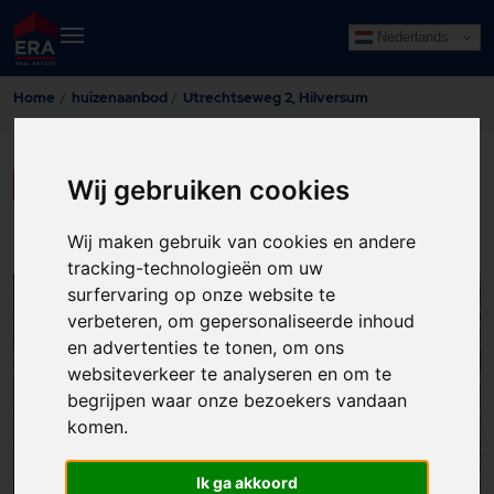
Nederlands
Home
huizenaanbod
Utrechtseweg 2, Hilversum
LAAT HIER UW GEGEVENS ACHTER
Wij gebruiken cookies
Wij maken gebruik van cookies en andere
tracking-technologieën om uw
surfervaring op onze website te
37
verbeteren, om gepersonaliseerde inhoud
en advertenties te tonen, om ons
websiteverkeer te analyseren en om te
begrijpen waar onze bezoekers vandaan
komen.
Ik ga akkoord