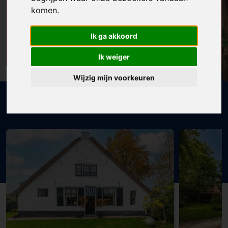
NEEM DIRECT
komen.
CONTACT OP
CONTACT
Gemakkelijk via telefoon of
Ik ga akkoord
email
Ik weiger
Wijzig mijn voorkeuren
ERA spotlight - nieuw aanbod