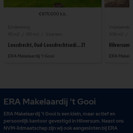
€875.000 k.k.
Eindwoning
Vrijstaande 
115 m2
515 m3
3 kamers
208 m2
9
Loosdrecht, Oud-Loosdrechtsedi... 21
Hilversum,
ERA Makelaardij 't Gooi
ERA Makelaar
ERA Makelaardij 't Gooi
ERA Makelaardij ’t Gooi is een klein, maar actief en
persoonlijk kantoor gevestigd in Hilversum. Naast ons
NVM-lidmaatschap zijn wij ook aangesloten bij ERA