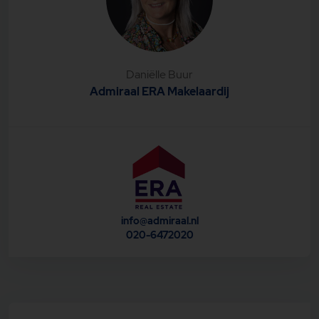
5.30 meter
De woning is voorzien van houten kozijnen met
dubbele beglazing.
De woning beschikt over een eigen C.V.-installatie,
merk Intergas, bouwjaar 2012.
De servicekosten voor het appartement bedraagt
€ 187,83 per maand.
Daniëlle Buur
De servicekosten voor de parkeerplek in de garage
Admiraal ERA Makelaardij
bedraagt € 13,08 per maand.
De woning beschikt over energielabel B, geldig tot 17
juni 2026
De erfpacht is afgekocht tot en met 15 december
2026. Voor de periode na 15 december 2026 is al
een overstap gemaakt naar eeuwigdurende
erfpacht. Er is hierbij gekozen voor een
eeuwigdurende jaarlijkse canon, welke alleen nog
maar jaarlijks geïndexeerd zal worden. Ter indicatie,
voor het jaar 2026 bedraagt deze vastgeklikte
canon € 105,57.
info@admiraal.nl
020-6472020
Deze informatie is door ons met de nodige
zorgvuldigheid samengesteld. Onzerzijds wordt
echter geen enkele aansprakelijkheid aanvaard voor
enige onvolledigheid, onjuistheid of anderszins, dan
wel de gevolgen daarvan. Alle opgegeven maten en
oppervlakten zijn indicatief. Wij adviseren u een
deskundige NVM-makelaar in te schakelen die u