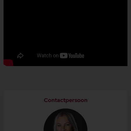
De verzorgde, compacte badkamer is ingedeeld
met een douchecabine en een wastafel. Ook is hier
de aansluiting voor de wasmachine en droger
aanwezig.
Het separaat toilet is in dezelfde kleurstelling
uitgevoerd. De badkamer beschikt over
vloerverwarming.
De geweldige tuin is gelegen over de hele breedte
van de woning en toegankelijk vanuit een van de
slaapkamers. Aan deze tuin die werkelijk bijna de
hele dag zon heeft grenst een gemeenschappelijk
grasveld met sierwater waar het ook goed toeven is.
De tuin biedt veel privacy en is ingedeeld met
verschillende terrasjes en borders met vaste
beplanting.
Bijzonderheden:
Woonoppervlakte is circa: 73 m².
Contactpersoon
Gebouw gebonden buitenruimte: circa 4 m².
Inhoud woning: 269 m³.
Oplevering direct mogelijk.
Bouwjaar 1980.
De woning beschikt over 6 groepen en 1
aardlekschakelaar.
De afmetingen van de achtertuin zijn: circa 10.00 X