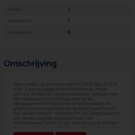
Kamers
3
Slaapkamers
2
Energielabel
B
Omschrijving
Waar vindt u dit in Amsterdam? UNIEK GELEGEN
ruim 3-kamerappartement met brede, fraaie
zonnige achtertuin op het zuidoosten gelegen aan
een waterpartij en omringd door groen.
Het appartement ligt in een kindvriendelijke en
groene woonomgeving met op fiets/loopafstand
het winkelcentrum 'Holendrecht' en 'Reigersbos' en
iets verder weg ligt winkelcentrum 'De
Amsterdamse Poort'. Er zijn diverse goede scholen
en mogelijkheden voor kinderopvang in de buurt. In
de omgeving is het gratis parkeren. Het openbaar