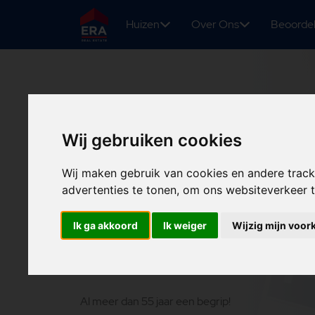
Huizen
Over Ons
Beoorde
Wij gebruiken cookies
Wij maken gebruik van cookies en andere trac
advertenties te tonen, om ons websiteverkeer
Van den Putt
Ik ga akkoord
Ik weiger
Wijzig mijn voor
Makelaars & T
Al meer dan 55 jaar een begrip!