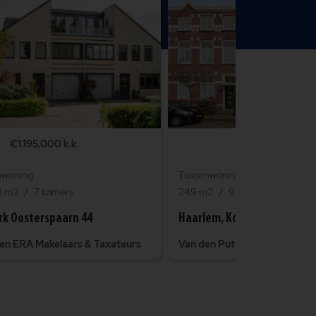
€1.195.000 k.k.
€1.500.000 k.
pwoning
Tussenwoning
3 m3
7 kamers
249 m2
957 m3
9 kamer
rk Oosterspaarn 44
Haarlem, Koninginneweg 5
en ERA Makelaars & Taxateurs
Van den Putten ERA Makelaar