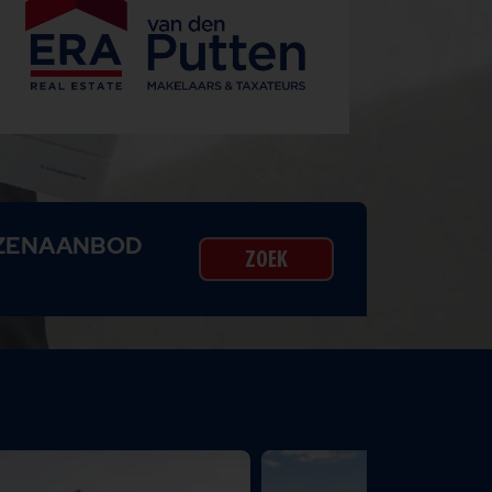
IZENAANBOD
ZOEK