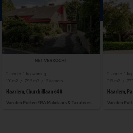
NET VERKOCHT
2-onder-1-kapwoning
2-onder-1-ka
191 m2
796 m3
6 kamers
219 m2
77
Haarlem, Churchilllaan 64 A
Haarlem, Pa
Van den Putten ERA Makelaars & Taxateurs
Van den Putt