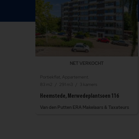
NET VERKOCHT
Portiekflat, Appartement.
83 m2
291 m3
3 kamers
Heemstede, Merwedeplantsoen 116
Van den Putten ERA Makelaars & Taxateurs