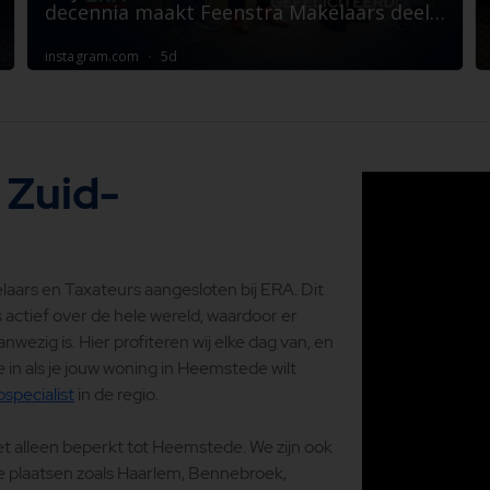
 Zuid-
laars en Taxateurs aangesloten bij ERA. Dit
 actief over de hele wereld, waardoor er
wezig is. Hier profiteren wij elke dag van, en
je in als je jouw woning in Heemstede wilt
specialist
in de regio.
t alleen beperkt tot Heemstede. We zijn ook
e plaatsen zoals Haarlem, Bennebroek,