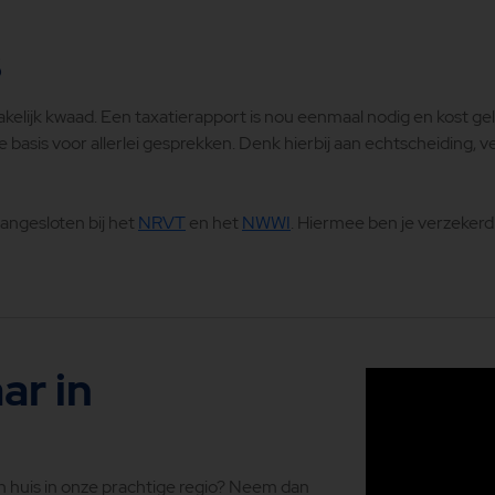
s
elijk kwaad. Een taxatierapport is nou eenmaal nodig en kost ge
basis voor allerlei gesprekken. Denk hierbij aan echtscheiding, v
angesloten bij het
NRVT
en het
NWWI
. Hiermee ben je verzekerd
ar in
en huis in onze prachtige regio? Neem dan