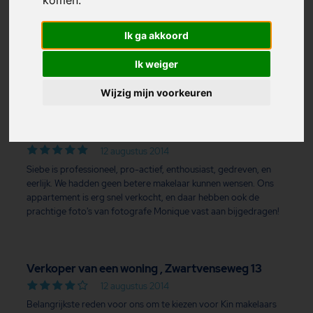
Verkoper van een woning , Bakkerspleintje 70
12 augustus 2014
Ik ga akkoord
Gewoon goed! !prettig om mee samen te werken Het is nog niet
helemaal afgehandeld Maar ik heb er vertrouwen in dat het
Ik weiger
goed gaat komen! !
Wijzig mijn voorkeuren
Verkoper van een woning , Pastoor Pottersplein
48 A
12 augustus 2014
Siebe is professioneel, pro-actief, enthousiast, gedreven, en
eerlijk. We hadden geen betere makelaar kunnen wensen. Ons
appartement is erg snel verkocht, en daar hebben ook de
prachtige foto's van fotografe Monique vast aan bijgedragen!
Verkoper van een woning , Zwartvenseweg 13
12 augustus 2014
Belangrijkste reden voor ons om te kiezen voor Kin makelaars