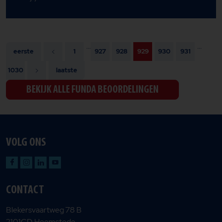
...
...
eerste
1
927
928
929
930
931
1030
laatste
BEKIJK ALLE FUNDA BEOORDELINGEN
VOLG ONS
CONTACT
Blekersvaartweg 78 B
2101CD Heemstede