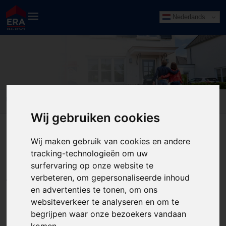
Nederlands
beoordelingen
Home
beoordelingen
Wij gebruiken cookies
ERA reviews
Wij maken gebruik van cookies en andere
tracking-technologieën om uw
surfervaring op onze website te
ERA vraagt elke verkoper of koper, rechtstreeks of via Funda,
verbeteren, om gepersonaliseerde inhoud
om achteraf de kwaliteit en service van haar makelaars te
en advertenties te tonen, om ons
beoordelen.
websiteverkeer te analyseren en om te
begrijpen waar onze bezoekers vandaan
komen.