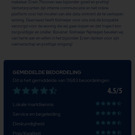
makelaar Erwin Thoonen was bijzonder goed en prettig!
Verbeterpunten zijn interne communicatie en het online
platform voor het invullen van alle data omtrent de te verkopen
woning. Daarnaast heeft Kolmeijer voor ons ook de koopakte
verzorgd voor de woning die wij gaan kopen en dat traject kon
zorgvuldiger en sneller. Bovenal: Kolmeijer Nijmegen bevelen wij
van harte aan en willen in het bijzonder Erwin danken voor zijn
vakmanschap en prettige omgang!
GEMIDDELDE BEOORDELING
Dit is het gemiddelde van 11683 beoordelingen
4.5/5
Lokale marktkennis
Service en begeleiding
Deskundigheid
Prijs/Kwaliteit