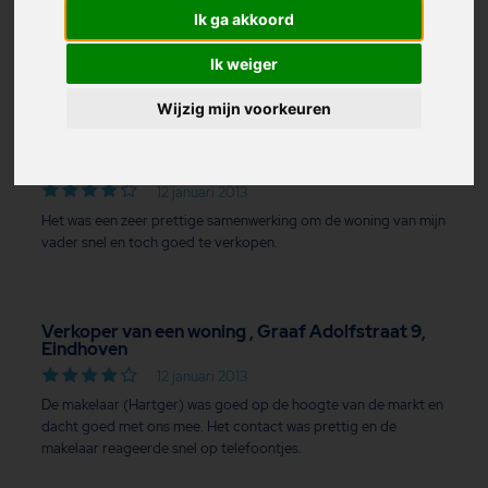
Verkoper van een woning , Meidoorn 22, Mierlo
Ik ga akkoord
12 januari 2013
nvt
Ik weiger
Wijzig mijn voorkeuren
Verkoper van een woning , Molenveldlaan 117,
Nijmegen
12 januari 2013
Het was een zeer prettige samenwerking om de woning van mijn
vader snel en toch goed te verkopen.
Verkoper van een woning , Graaf Adolfstraat 9,
Eindhoven
12 januari 2013
De makelaar (Hartger) was goed op de hoogte van de markt en
dacht goed met ons mee. Het contact was prettig en de
makelaar reageerde snel op telefoontjes.