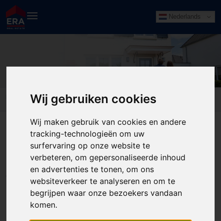
Nederlands
beoordelingen
Wij gebruiken cookies
Home
beoordelingen
Wij maken gebruik van cookies en andere
ERA reviews
tracking-technologieën om uw
surfervaring op onze website te
verbeteren, om gepersonaliseerde inhoud
ERA vraagt elke verkoper of koper, rechtstreeks of via Funda,
en advertenties te tonen, om ons
om achteraf de kwaliteit en service van haar makelaars te
websiteverkeer te analyseren en om te
beoordelen.
begrijpen waar onze bezoekers vandaan
komen.