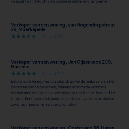
de inzet t.e.m. het officiële gedeelte uitstekend te noemen.
Verkoper van een woning , van Hogendorpstraat
29, Moerkapelle
9 januari 2013
Verkoper van een woning , Jan Gijzenkade 200,
Haarlem
9 januari 2013
De dienstverlening was uitstekend. Zowel de makelaars als het
ondersteunende personeel/binnendienst medewerksters
denken mee om tot een goed verkoop resultaat te komen. Het
kantoor heeft een uitstekende marktkennis. Zal deze makelaar
zeker bij vrienden en relaties promoten!
Verkoper van een woning , Oosterweg 36, Haren