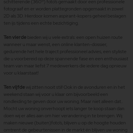
schitterende (360º) foto’s gemaakt door een professionele
fotograaf en er worden plattegronden opgemaakt in zowel
2D als 3D. Hierdoor komen aspirant-kopers geheel beslagen
ten ijs tijdens een echte bezichtiging.
Ten vierde
bieden wij u vele extra’s: een open huizen route
wanneer u maar wenst, een online klanten-dossier,
gedurende het hele traject professioneel advies, een styliste
die u voorbereid op deze spannende fase en een enthousiast
team van maar liefst 7 medewerkers die iedere dag opnieuw
voor u klaarstaat!
Ten vijfde
wij zitten nooit stil! Ook in de avonduren en in het
weekend staan wij voor u klaar om bijvoorbeeld een
rondleiding te geven door uw woning. Maar niet alleen dat..
Mocht uw woning onverhoopt iets langer te koop staan dan
doen wij er alles aan om hier verandering in te brengen. Wij
maken nieuwe (buiten)foto’s, blijven u op de hoogte houden
omtrent de gebeurtenissen in de markt én blijven uw woning