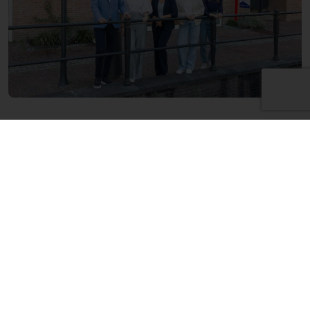
Meer weten over het verkopen van uw
huis?
Vul dan hier uw contactgegevens in voor meer
informatie of een afspraak.
Naam