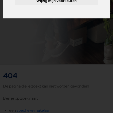
Wijzig mijn voorkeuren
404
De pagina die je zoekt kan niet worden gevonden!
Ben je op zoek naar:
een
specfieke makelaar