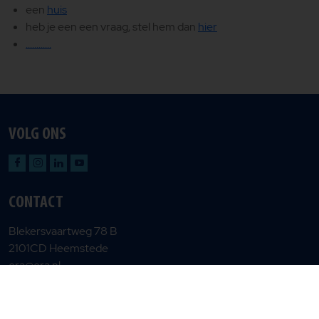
een
huis
heb je een een vraag, stel hem dan
hier
............
VOLG ONS
CONTACT
Blekersvaartweg 78 B
2101CD Heemstede
era@era.nl
Privacy en cookiebeleid
Gebruiksvoorwaarden