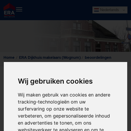
Nederlands
beoordelingen
Home
ERA Dijkhuis makelaars (Wognum)
beoordelingen
Funda reviews
Wij gebruiken cookies
Wij maken gebruik van cookies en andere
tracking-technologieën om uw
surfervaring op onze website te
verbeteren, om gepersonaliseerde inhoud
en advertenties te tonen, om ons
websiteverkeer te analyseren en om te