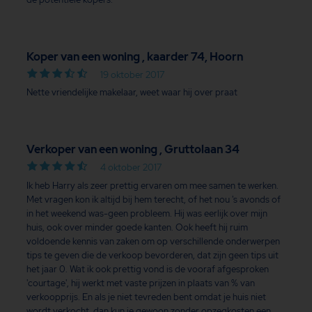
Koper van een woning , kaarder 74, Hoorn
19 oktober 2017
Nette vriendelijke makelaar, weet waar hij over praat
Verkoper van een woning , Gruttolaan 34
4 oktober 2017
Ik heb Harry als zeer prettig ervaren om mee samen te werken.
Met vragen kon ik altijd bij hem terecht, of het nou 's avonds of
in het weekend was-geen probleem. Hij was eerlijk over mijn
huis, ook over minder goede kanten. Ook heeft hij ruim
voldoende kennis van zaken om op verschillende onderwerpen
tips te geven die de verkoop bevorderen, dat zijn geen tips uit
het jaar 0. Wat ik ook prettig vond is de vooraf afgesproken
'courtage', hij werkt met vaste prijzen in plaats van % van
verkoopprijs. En als je niet tevreden bent omdat je huis niet
wordt verkocht, dan kun je gewoon zonder opzegkosten een