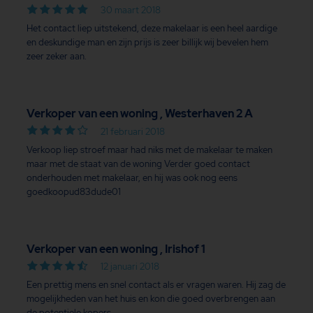
30 maart 2018
Het contact liep uitstekend, deze makelaar is een heel aardige
en deskundige man en zijn prijs is zeer billijk wij bevelen hem
zeer zeker aan.
Verkoper van een woning , Westerhaven 2 A
21 februari 2018
Verkoop liep stroef maar had niks met de makelaar te maken
maar met de staat van de woning Verder goed contact
onderhouden met makelaar, en hij was ook nog eens
goedkoopud83dude01
Verkoper van een woning , Irishof 1
12 januari 2018
Een prettig mens en snel contact als er vragen waren. Hij zag de
mogelijkheden van het huis en kon die goed overbrengen aan
de potentiele kopers.