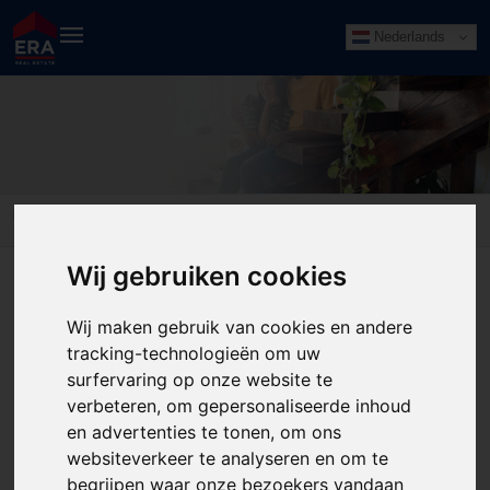
Nederlands
beoordelingen
Home
ERA Makelaardij 't Gooi (Hilversum)
beoordelingen
Wij gebruiken cookies
Funda reviews
Wij maken gebruik van cookies en andere
tracking-technologieën om uw
surfervaring op onze website te
verbeteren, om gepersonaliseerde inhoud
en advertenties te tonen, om ons
websiteverkeer te analyseren en om te
begrijpen waar onze bezoekers vandaan