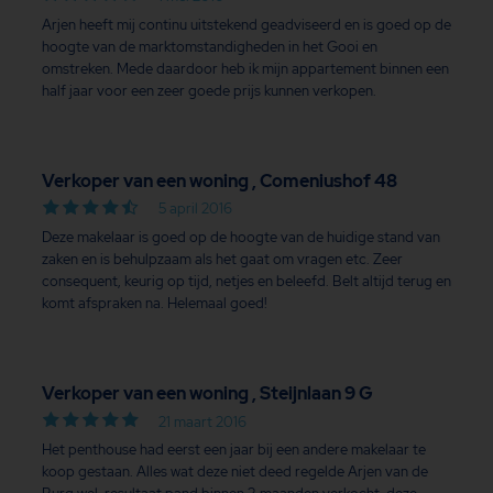
Arjen heeft mij continu uitstekend geadviseerd en is goed op de
hoogte van de marktomstandigheden in het Gooi en
omstreken. Mede daardoor heb ik mijn appartement binnen een
half jaar voor een zeer goede prijs kunnen verkopen.
Verkoper van een woning , Comeniushof 48
5 april 2016
Deze makelaar is goed op de hoogte van de huidige stand van
zaken en is behulpzaam als het gaat om vragen etc. Zeer
consequent, keurig op tijd, netjes en beleefd. Belt altijd terug en
komt afspraken na. Helemaal goed!
Verkoper van een woning , Steijnlaan 9 G
21 maart 2016
Het penthouse had eerst een jaar bij een andere makelaar te
koop gestaan. Alles wat deze niet deed regelde Arjen van de