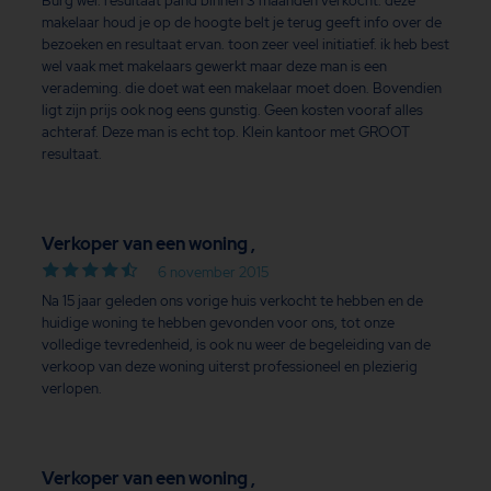
Burg wel. resultaat pand binnen 3 maanden verkocht. deze
makelaar houd je op de hoogte belt je terug geeft info over de
bezoeken en resultaat ervan. toon zeer veel initiatief. ik heb best
wel vaak met makelaars gewerkt maar deze man is een
verademing. die doet wat een makelaar moet doen. Bovendien
ligt zijn prijs ook nog eens gunstig. Geen kosten vooraf alles
achteraf. Deze man is echt top. Klein kantoor met GROOT
resultaat.
Verkoper van een woning ,
6 november 2015
Na 15 jaar geleden ons vorige huis verkocht te hebben en de
huidige woning te hebben gevonden voor ons, tot onze
volledige tevredenheid, is ook nu weer de begeleiding van de
verkoop van deze woning uiterst professioneel en plezierig
verlopen.
Verkoper van een woning ,