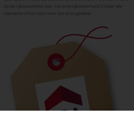
op de rijksoverheid-site. Op www.rijksoverheid.nl staat alle
relevante informatie over het energielabel.