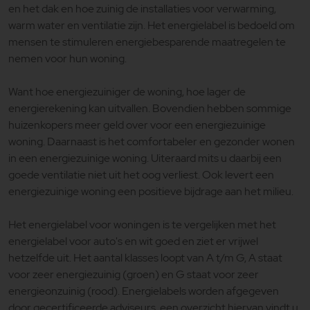
en het dak en hoe zuinig de installaties voor verwarming,
warm water en ventilatie zijn. Het energielabel is bedoeld om
mensen te stimuleren energiebesparende maatregelen te
nemen voor hun woning.
Want hoe energiezuiniger de woning, hoe lager de
energierekening kan uitvallen. Bovendien hebben sommige
huizenkopers meer geld over voor een energiezuinige
woning. Daarnaast is het comfortabeler en gezonder wonen
in een energiezuinige woning. Uiteraard mits u daarbij een
goede ventilatie niet uit het oog verliest. Ook levert een
energiezuinige woning een positieve bijdrage aan het milieu.
Het energielabel voor woningen is te vergelijken met het
energielabel voor auto's en wit goed en ziet er vrijwel
hetzelfde uit. Het aantal klasses loopt van A t/m G, A staat
voor zeer energiezuinig (groen) en G staat voor zeer
energieonzuinig (rood). Energielabels worden afgegeven
door gecertificeerde adviseurs, een overzicht hiervan vindt u