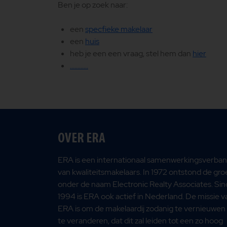
Ben je op zoek naar:
een
specfieke makelaar
een
huis
heb je een een vraag, stel hem dan
hier
............
OVER ERA
ERA is een internationaal samenwerkingsverba
van kwaliteitsmakelaars. In 1972 ontstond de gr
onder de naam Electronic Realty Associates. Sin
1994 is ERA ook actief in Nederland. De missie v
ERA is om de makelaardij zodanig te vernieuwen
te veranderen, dat dit zal leiden tot een zo hoog