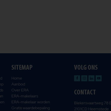
SITEMAP
VOLG ONS
nd
Home
oep
Aanbod
ds
Over ERA
CONTACT
an
ERA-makelaars
 en
ERA-makelaar worden
Blekersvaartweg 78 
Gratis waardebepaling
2101CD Heemstede