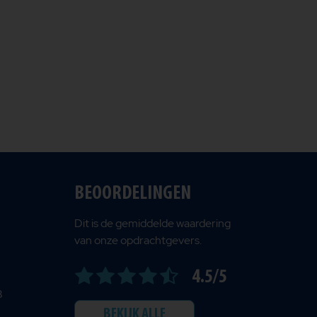
BEOORDELINGEN
Dit is de gemiddelde waardering
van onze opdrachtgevers.
4.5/5
B
BEKIJK ALLE