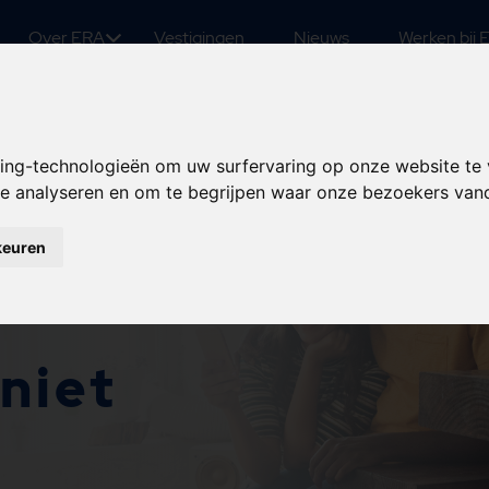
Over ERA
Vestigingen
Nieuws
Werken bij 
king-technologieën om uw surfervaring op onze website te
 te analyseren en om te begrijpen waar onze bezoekers va
keuren
niet