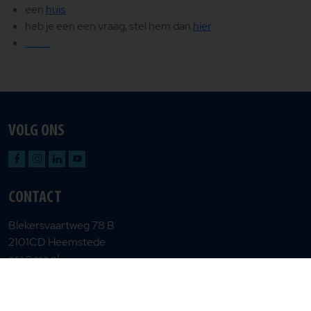
een
huis
heb je een een vraag, stel hem dan
hier
............
VOLG ONS
CONTACT
Blekersvaartweg 78 B
2101CD Heemstede
era@era.nl
Privacy en cookiebeleid
Gebruiksvoorwaarden