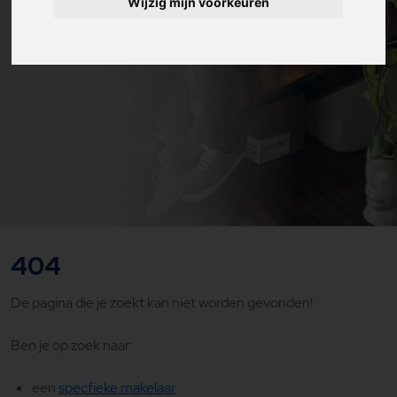
Wijzig mijn voorkeuren
404
De pagina die je zoekt kan niet worden gevonden!
Ben je op zoek naar:
een
specfieke makelaar