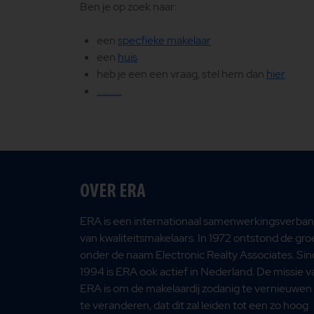
Ben je op zoek naar:
een
specfieke makelaar
een
huis
heb je een een vraag, stel hem dan
hier
............
OVER ERA
ERA is een internationaal samenwerkingsverba
van kwaliteitsmakelaars. In 1972 ontstond de gr
onder de naam Electronic Realty Associates. Sin
1994 is ERA ook actief in Nederland. De missie v
ERA is om de makelaardij zodanig te vernieuwen
te veranderen, dat dit zal leiden tot een zo hoog