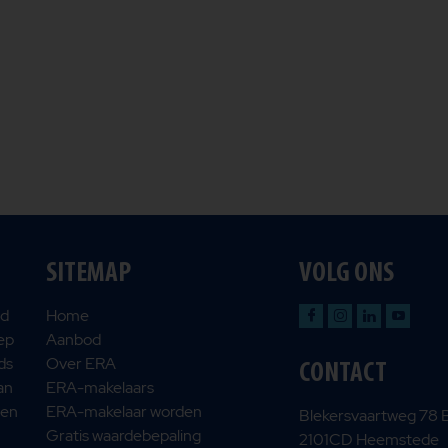
SITEMAP
VOLG ONS
nd
Home
oep
Aanbod
ds
Over ERA
CONTACT
an
ERA-makelaars
 en
ERA-makelaar worden
Blekersvaartweg 78 
Gratis waardebepaling
2101CD Heemstede