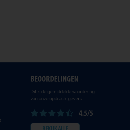
BEOORDELINGEN
Dit is de gemiddelde waardering
van onze opdrachtgevers.
4.5/5
B
BEKIJK ALLE