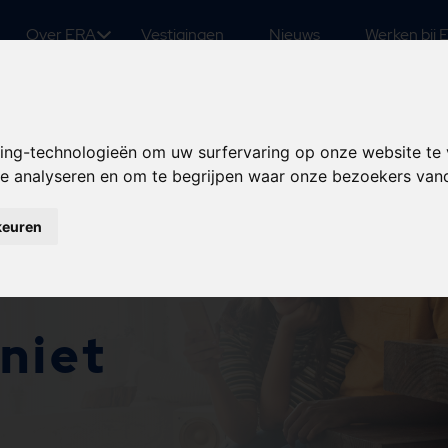
Over ERA
Vestigingen
Nieuws
Werken bij 
king-technologieën om uw surfervaring op onze website te
 te analyseren en om te begrijpen waar onze bezoekers va
keuren
niet