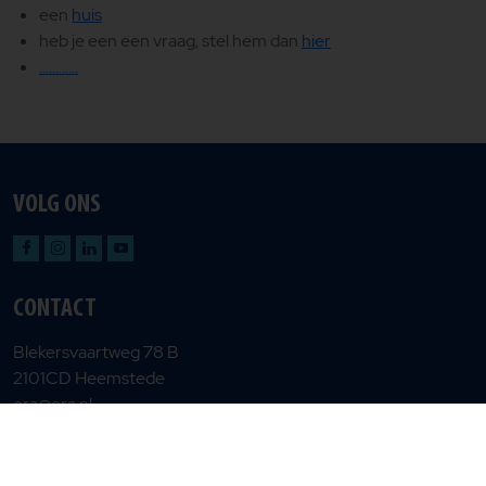
een
huis
heb je een een vraag, stel hem dan
hier
............
VOLG ONS
CONTACT
Blekersvaartweg 78 B
2101CD Heemstede
era@era.nl
Privacy en cookiebeleid
Gebruiksvoorwaarden