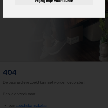
Wijzig mijn voorkeuren
404
De pagina die je zoekt kan niet worden gevonden!
Ben je op zoek naar:
een
specfieke makelaar