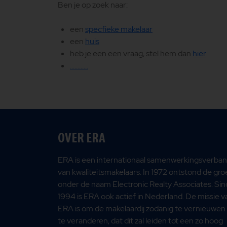
Ben je op zoek naar:
een
specfieke makelaar
een
huis
heb je een een vraag, stel hem dan
hier
............
OVER ERA
ERA is een internationaal samenwerkingsverba
van kwaliteitsmakelaars. In 1972 ontstond de gr
onder de naam Electronic Realty Associates. Sin
1994 is ERA ook actief in Nederland. De missie v
ERA is om de makelaardij zodanig te vernieuwen
te veranderen, dat dit zal leiden tot een zo hoog