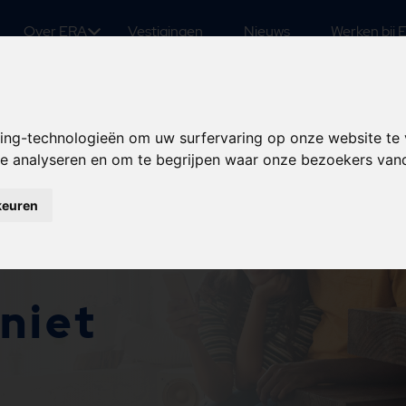
Over ERA
Vestigingen
Nieuws
Werken bij 
king-technologieën om uw surfervaring op onze website te
 te analyseren en om te begrijpen waar onze bezoekers va
keuren
niet