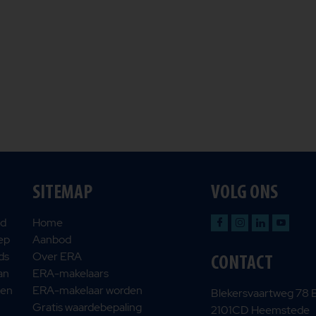
SITEMAP
VOLG ONS
nd
Home
oep
Aanbod
ds
Over ERA
CONTACT
an
ERA-makelaars
 en
ERA-makelaar worden
Blekersvaartweg 78 
Gratis waardebepaling
2101CD Heemstede