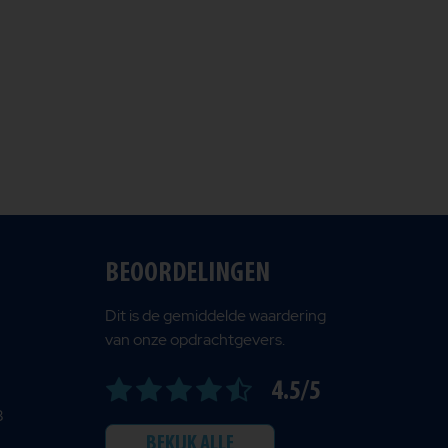
BEOORDELINGEN
Dit is de gemiddelde waardering
van onze opdrachtgevers.
4.5/5
B
BEKIJK ALLE