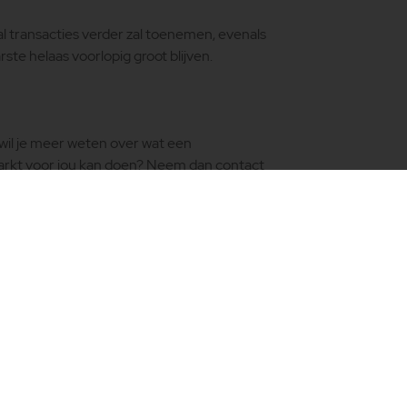
al transacties verder zal toenemen, evenals
rste helaas voorlopig groot blijven.
wil je meer weten over wat een
arkt voor jou kan doen? Neem dan contact
SITEMAP
VOLG ONS
nd
Home
oep
Aanbod
ds
Over ERA
CONTACT
an
ERA-makelaars