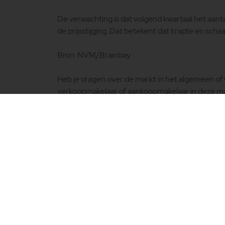
De verwachting is dat volgend kwartaal het aant
de prijsstijging. Dat betekent dat krapte en schaa
Bron: NVM/Brainbay
Heb je vragen over de markt in het algemeen of 
verkoopmakelaar of aankoopmakelaar in deze m
met ons op door
HIER
te klikken.
OVER ERA
ERA is een internationaal samenwerkingsverba
van kwaliteitsmakelaars. In 1972 ontstond de gr
onder de naam Electronic Realty Associates. Sin
1994 is ERA ook actief in Nederland. De missie v