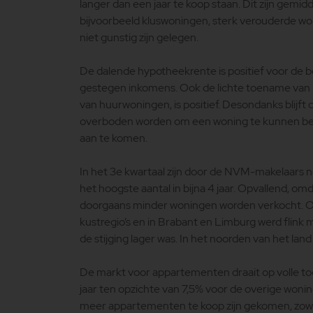
langer dan een jaar te koop staan. Dit zijn gemi
bijvoorbeeld kluswoningen, sterk verouderde wo
niet gunstig zijn gelegen.
De dalende hypotheekrente is positief voor de 
gestegen inkomens. Ook de lichte toename van 
van huurwoningen, is positief. Desondanks blijft
overboden worden om een woning te kunnen bema
aan te komen.
In het 3e kwartaal zijn door de NVM-makelaars n
het hoogste aantal in bijna 4 jaar. Opvallend, o
doorgaans minder woningen worden verkocht. Over
kustregio’s en in Brabant en Limburg werd flink me
de stijging lager was. In het noorden van het land 
De markt voor appartementen draait op volle t
jaar ten opzichte van 7,5% voor de overige wonin
meer appartementen te koop zijn gekomen, zow