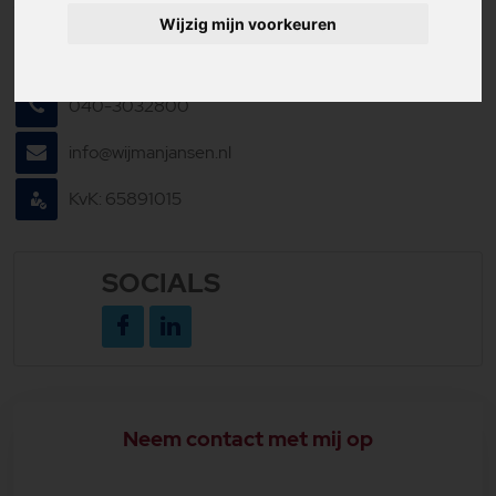
CONTACT INFORMATIE
Wijzig mijn voorkeuren
Eindhovenseweg 107
5552 AA Valkenswaard
040-3032800
info@wijmanjansen.nl
KvK: 65891015
SOCIALS
Neem contact met mij op