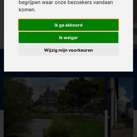
begrijpen waar onze bezoekers vandaan
NEEM DIRECT
komen.
CONTACT OP
CONTACT
Gemakkelijk via telefoon of
Ik ga akkoord
email
Ik weiger
Wijzig mijn voorkeuren
ERA spotlight - nieuw aanbod