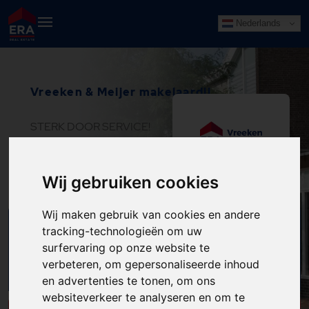
Nederlands
Vreeken & Meijer makelaardij
STERK DOOR SERVICE!
BODEGRAVEN
Wij gebruiken cookies
Wij maken gebruik van cookies en andere
ZOEK IN HET
tracking-technologieën om uw
HUIZENAANBOD
surfervaring op onze website te
ZOEK
van de ERA-Makelaar
verbeteren, om gepersonaliseerde inhoud
en advertenties te tonen, om ons
websiteverkeer te analyseren en om te