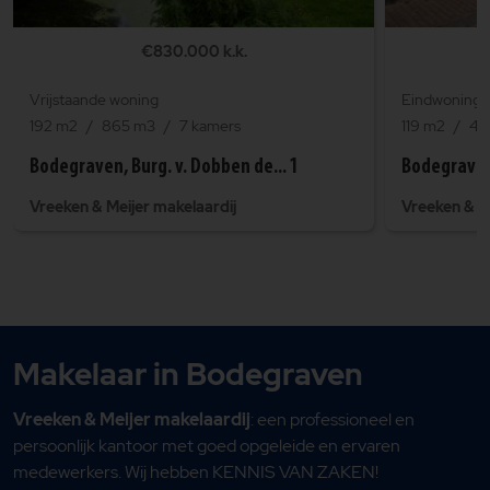
€830.000 k.k.
Vrijstaande woning
Eindwoning
192 m2
865 m3
7 kamers
119 m2
43
Bodegraven, Burg. v. Dobben de... 1
Bodegraven
Vreeken & Meijer makelaardij
Vreeken & Me
Makelaar in Bodegraven
Vreeken & Meijer makelaardij
: een professioneel en
persoonlijk kantoor met goed opgeleide en ervaren
medewerkers. Wij hebben KENNIS VAN ZAKEN!