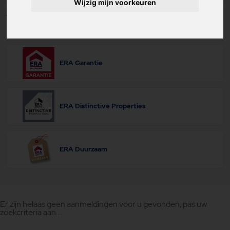
Wijzig mijn voorkeuren
Aantal kamers
ERA Garantie
ERA Distinctive Properties
ERA Duurzaam
Er zijn helaas geen aanmeldingen voor u gevonden, pas uw
zoekcriteria aan ...