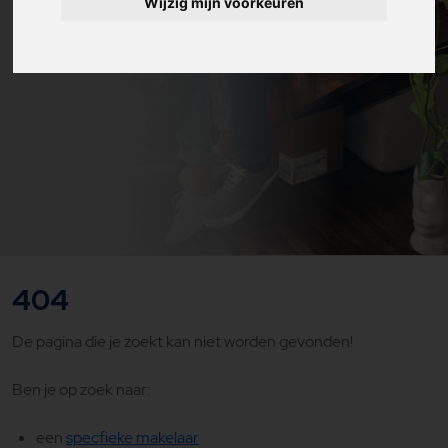
Wijzig mijn voorkeuren
404
De pagina die je zoekt kan niet worden gevonden!
Ben je op zoek naar:
een
specfieke makelaar