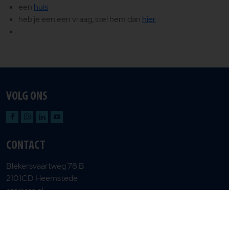
een
huis
heb je een een vraag, stel hem dan
hier
............
VOLG ONS
CONTACT
Blekersvaartweg 78 B
2101CD Heemstede
era@era.nl
Privacy en cookiebeleid
Gebruiksvoorwaarden