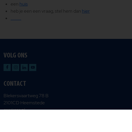
een
huis
heb je een een vraag, stel hem dan
hier
............
VOLG ONS
CONTACT
Blekersvaartweg 78 B
2101CD Heemstede
era@era.nl
Privacy en cookiebeleid
Gebruiksvoorwaarden