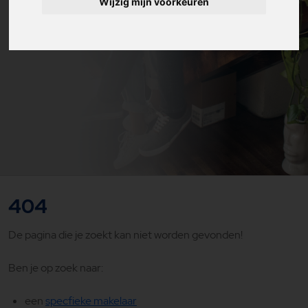
Wijzig mijn voorkeuren
404
De pagina die je zoekt kan niet worden gevonden!
Ben je op zoek naar:
een
specfieke makelaar