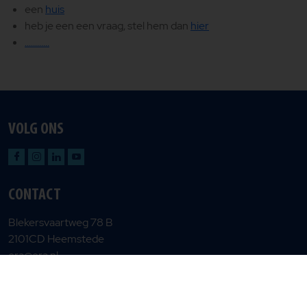
een
huis
heb je een een vraag, stel hem dan
hier
............
VOLG ONS
CONTACT
Blekersvaartweg 78 B
2101CD Heemstede
era@era.nl
Privacy en cookiebeleid
Gebruiksvoorwaarden