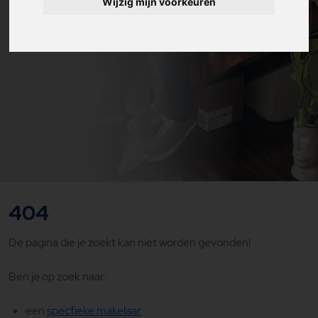
Wijzig mijn voorkeuren
404
De pagina die je zoekt kan niet worden gevonden!
Ben je op zoek naar:
een
specfieke makelaar