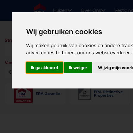
Huizen
Over Ons
Vestigin
Koop
Huur
Ook verkoc
Wij gebruiken cookies
Straatnaam of woonplaats
Wij maken gebruik van cookies en andere trac
advertenties te tonen, om ons websiteverkeer
Vanaf
Tot
Type woning
Ik ga akkoord
Ik weiger
Wijzig mijn voor
ERA Distinctive
ERA Garantie
Properties