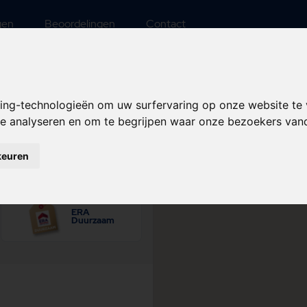
gen
Beoordelingen
Contact
ht
king-technologieën om uw surfervaring op onze website te
 te analyseren en om te begrijpen waar onze bezoekers va
Aantal kamers
keuren
ERA
Duurzaam