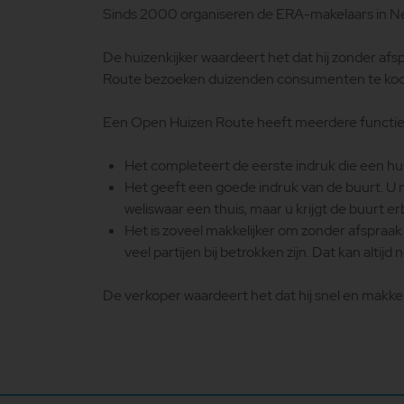
Sinds 2000 organiseren de ERA-makelaars in Ne
De huizenkijker waardeert het dat hij zonder afspr
Route bezoeken duizenden consumenten te koo
Een Open Huizen Route heeft meerdere functie
Het completeert de eerste indruk die een huize
Het geeft een goede indruk van de buurt. U m
weliswaar een thuis, maar u krijgt de buurt erb
Het is zoveel makkelijker om zonder afspraak v
veel partijen bij betrokken zijn. Dat kan altijd 
De verkoper waardeert het dat hij snel en makkel