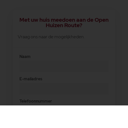
Met uw huis meedoen aan de Open
Huizen Route?
Vraag ons naar de mogelijkheden.
Naam
E-mailadres
Telefoonnummer
Opmerkingen of wensen