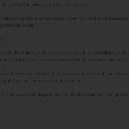
derland al Open Huizen Routes. Met succes.
aak even snel binnen kan kijken bij een huis dat hem interessant lij
p staande huizen.
s:
nzoeker krijgt van de foto’s op internet. In de praktijk beleef je 
oet er immers naartoe en u ervaart dan de hele omgeving, die u ni
ij!
ooraf even snel verschillende huizen achter elkaar te zien. Een of
nog, als u serieuze interesse hebt in een huis.
ijk mensen op één dag een eerste indruk van zijn huis kan geven.