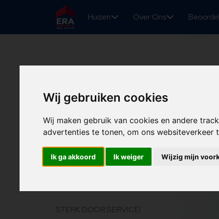
Huizen
Over Ons
Beoorde
Wij gebruiken cookies
Wij maken gebruik van cookies en andere trac
advertenties te tonen, om ons websiteverkeer
ERA Makelaa
Ik ga akkoord
Ik weiger
Wijzig mijn voor
Raadhuis
STERK DOOR SERVICE!