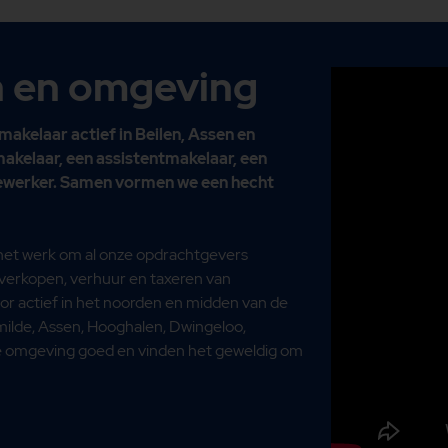
en en omgeving
makelaar actief in Beilen, Assen en
kelaar, een assistentmakelaar, een
werker. Samen vormen we een hecht
an het werk om al onze opdrachtgevers
 verkopen, verhuur en taxeren van
toor actief in het noorden en midden van de
ilde
,
Assen
,
Hooghalen
,
Dwingeloo
,
de omgeving goed en vinden het geweldig om