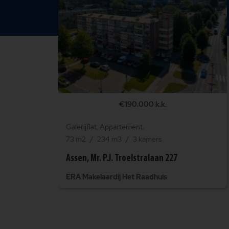
€190.000 k.k.
Galerijflat, Appartement.
73 m2
234 m3
3 kamers
Assen, Mr. P.J. Troelstralaan 227
ERA Makelaardij Het Raadhuis