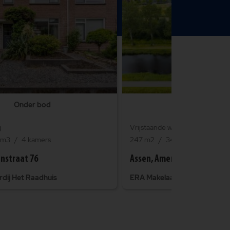
Onder bod
€845.000 k.k
g
Vrijstaande woning
 m3
4 kamers
247 m2
3400 m3
6 kame
enstraat 76
Assen, Amerikaweg 44 A
dij Het Raadhuis
ERA Makelaardij Het Raadhui