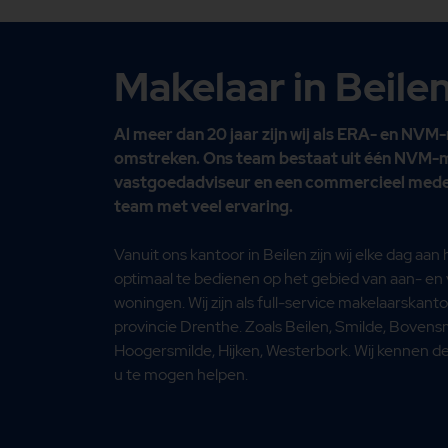
Makelaar in Beil
Al meer dan 20 jaar zijn wij als ERA- en NVM-
omstreken. Ons team bestaat uit één NVM-ma
vastgoedadviseur en een commercieel mede
team met veel ervaring.
Vanuit ons kantoor in Beilen zijn wij elke dag a
optimaal te bedienen op het gebied van aan- en
woningen. Wij zijn als full-service makelaarskan
provincie Drenthe. Zoals
Beilen
,
Smilde
,
Bovensm
Hoogersmilde
,
Hijken
,
Westerbork
. Wij kennen 
u te mogen helpen.