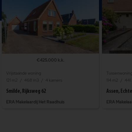
€425.000 k.k.
Vrijstaande woning
Tussenwonin
121 m2
468 m3
4 kamers
114 m2
441
Smilde, Rijksweg 62
Assen, Echt
ERA Makelaardij Het Raadhuis
ERA Makelaar