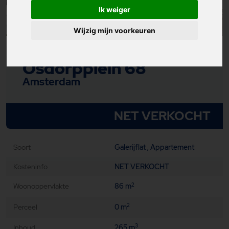
Ik weiger
Wijzig mijn voorkeuren
Osdorpplein 68
Amsterdam
NET VERKOCHT
Soort
Galerijflat , Appartement
Kosteninfo
NET VERKOCHT
Woonoppervlakte
86 m
2
Perceel
0 m
2
Inhoud
265 m
3