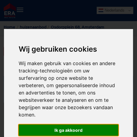
Nederlands
Home
huizenaanbod
Osdorpplein 68, Amsterdam
Wij gebruiken cookies
LAAT HIER UW GEGEVENS ACHTER
Wij maken gebruik van cookies en andere
tracking-technologieën om uw
surfervaring op onze website te
verbeteren, om gepersonaliseerde inhoud
24
en advertenties te tonen, om ons
websiteverkeer te analyseren en om te
begrijpen waar onze bezoekers vandaan
komen.
Ik ga akkoord