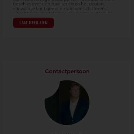
beschikt over een fraai terras op het oosten,
vanwaar je kunt genieten van een schitterend
uitzicht over de Sloterplas. De locatie is ideaal, te
midden van diverse winkels, openbaar vervoer en
horecagelegenheden. Dit maakt voor u de perfecte
LAAT MEER ZIEN
plek om te wonen.
OMGEVING EN BEREIKBAARHEID:
Het woongebouw grenst direct aan het
winkelcentrum Osdorp. Dit gebied wordt al gezien
als het nieuwe stadscentrum van stadsdeel Nieuw
West. Men heeft hier alles binnen handbereik. Van
supermarkten tot gezellige restaurants en cafés,
het is allemaal dicht bij huis te vinden. Het openbaar
Contactpersoon
vervoer is uitstekend bereikbaar, met tram- en
bushaltes op loopafstand. Met de auto ben je snel
op de A9 of A10. De ligging is centraal gelegen ten
opzichte van Schiphol en de Zuid as. Ideaal voor een
comfortabel en goed stadsleven.
INDELING:
Begane grond:
Gemeenschappelijke entree met toegang tot de lift
en trappenhuis naar de woonverdiepingen. Tevens
een trap naar de kelder waar zich de berging
bevindt.